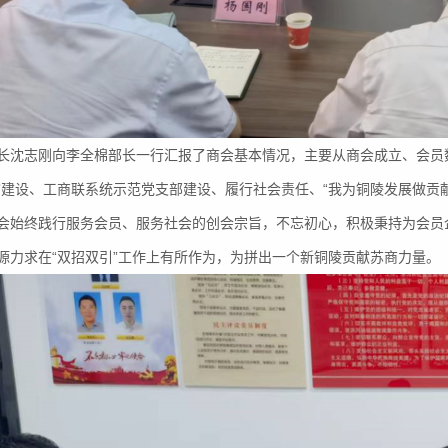
志刚向李全棉部长一行汇报了商会基本情况，主要从商会成立、会员数
”建设、工商联系统示范党支部建设、履行社会责任、“我为铜陵发展做贡
会始终践行服务会员、服务社会的创会宗旨，不忘初心，积极秉持为会员
源力求在“双招双引”工作上有所作为，为拼出一个新铜陵贡献苏商力量。