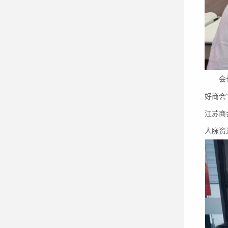
会长沈
好商会
江苏商
人脉资