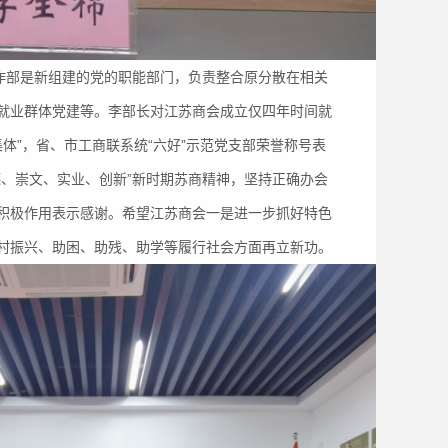
部是新组建的党的职能部门，负责整合原分散在相关
就业群体党建等。李部长对江苏商会成立仅四年时间就
集体”，省、市工商联系统“六好”示范党支部荣誉称号表
、崇文、实业、创新”新时期苏商精神，坚持正确办会
积极作用表示感谢。希望江苏商会一是进一步抓好特色
村振兴、助困、助残、助学等履行社会方面再立新功。