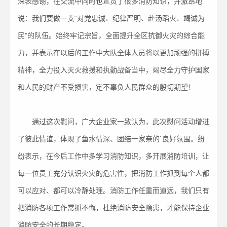
深表感谢，在交流中同时也宣贯了很多消防知识，并激昂地
说：我们要做一支“对党忠诚、纪律严明、赴汤蹈火、竭诚为
民”的队伍。始终牢记宗旨，全面提升全区抗御火灾的综合能
力，并表示在以后的工作中大队全体人员将以更加顽强的拼搏
精神，全力投入灭火救援和执勤战备当中，竭尽全力守护国家
和人民的财产不受损害，定不辜负人民群众的殷切期望！
通过这次慰问，广大企业家一致认为，此次慰问活动增进
了彼此情谊，体现了鱼水情深、团结一家亲的`良好氛围。纷
纷表示，在今后工作中多学习消防知识，多开展消防培训，让
每一位员工充分认识火灾的危害性，把消防工作抓到每个人都
可以应对、都可以冷静处理。消防工作任重而道远，我们只有
把消防各项工作常抓不懈，杜绝消防安全隐患，才能保持企业
消防安全的长期稳定。