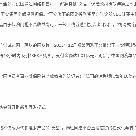
公司试图通过网络销售打一场“翻身仗”之后，保险公司也期待通过网上
％，平安集团全额提供担保。”平安旗下的网络投融资平台陆金所CEO计葵
品由于起购门槛不高收益尚可，一经上线就遭到投资者“秒杀”，“饥渴式”
试过网上理财的网友称，2012年12月初某团购平台推出了一款理财型
陆48小时内吸引4356人购买，支付金额达1.01亿元，刷新了中国网购单
消费者事业部保险总监虞教来告诉记者：“我们的销售额以每年10倍的
金融开辟新型理财模式
仅成为代销理财产品的“天堂”，通过网络平台直接借贷的模式也孕育而生