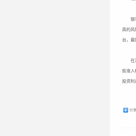
银率网
高的风
台，最
在浙江
些准入
投资利
分