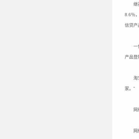
继基金
8.6
信贷产
一位尝
产品登
淘宝网
家。”
网络
网络不