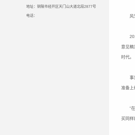
地址：铜陵市经开区天门山大道北段2877号
电话：
风生
201
意见稿
时代。
事实上
准备上
“在机
买同样