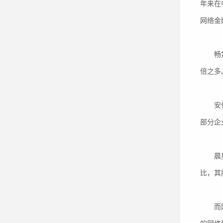
年来在
网络金
畅贷网
倍之多
安信证
部分企
晨星咨
比，其
而网络