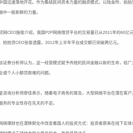
中国迅速落地开花。作为集结民间资本力量的融资模式，以陆金所、拍拍
融中一股新鲜的力量。
CEO施俊介绍，我国P2P网络借贷平台的交易量已从2011年的60亿元
。拍拍贷CEO张俊透露，2012年上半年平台成交额已突破两亿元。
券分析师认为，这一经营模式赋予传统的民间金融以新的生命，给广大
业或个人小额贷款难的问题。
询分析师廖佳表示，随着电子商务的普及，大型网络平台在潜在客户方
服务的专业性存在先天的不足。
理财也在潜移默化中改变着国人的投资方式：投资者原来在线下实体金