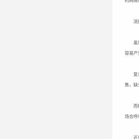
的网络
消费
虽然网
容易产
复旦大
售，缺
而相关
场合呼
近日传