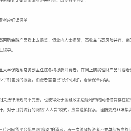
理财模式无疑给金融业带来机会、改变甚至冲击。
者应细读保单
购金融产品看上去很美，但业内人士提醒，高收益与高风险并存，商家
生误导。
学保险系常务副主任陈冬梅提醒消费者，在网上购买理财产品时要看清
少了销售员的提醒，消费者需自己“长个心眼”，看清保单内容。
法律法规尚不完善，也使得处于金融政策边缘地带的网络借贷存在监管
吁，对于目前流行的网络“人人贷”模式，应当谨慎探索，谨防变成非法集
出网贷平台优易网“跑路”的消息，再一次警醒投资者不要单纯被高额