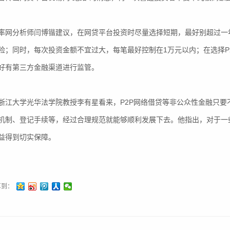
分析师闫博锴建议，在网贷平台投资时尽量选择短期，最好别超过一年
险；同时，每次投资金额不宜过大，每笔最好控制在1万元以内；在选择P
好有第三方金融渠道进行监管。
大学光华法学院教授李有星看来，P2P网络借贷等非公众性金融只要
机制、登记手续等，经过合理规范就能够顺利发展下去。他指出，对于一
益得到切实保障。
享到：